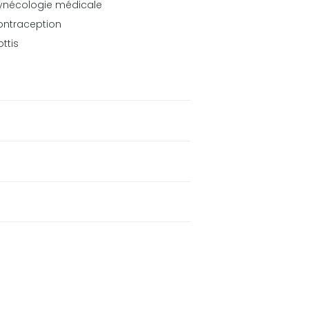
ynécologie médicale
ntraception
ottis