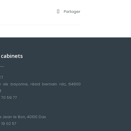
Partager
 cabinets
ET
 de bayonne, résid bernain rdc, 64600
t
 70 59 77
e Jean le Bon, 40100 Dax
 19 02 57