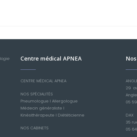
Centre médical APNEA
Nos
logie
CENTRE MÉDICAL APNEA
ANGL
29 av
NOS SPÉCIALITÉS
Angle
Pneumologue
I
Allergologue
05 59
Médecin généraliste
I
Kinésithérapeute
I
Diététicienne
DAX
35 ru
NOS CABINETS
05 64