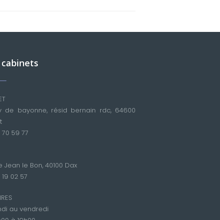
 cabinets
ET
 de bayonne, résid bernain rdc, 64600
t
 70 59 77
e Jean le Bon, 40100 Dax
 19 02 57
IRES
ndi au vendredi