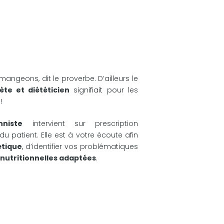
geons, dit le proverbe. D’ailleurs le
ète et diététicien
signifiait pour les
!
nniste
intervient sur prescription
patient. Elle est à votre écoute afin
étique
, d’identifier vos problématiques
 nutritionnelles adaptées
.