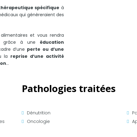
thérapeutique spécifique
à
médicaux qui génèreraient des
s alimentaires et vous rendra
ge grâce à une
éducation
 cadre d’une
perte ou d’une
ou la
reprise d’une activité
ion
…
Pathologies traitées
Dénutrition
Pa
es
Oncologie
A