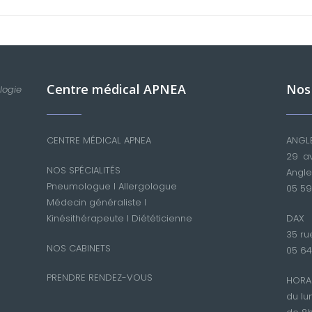
Centre médical APNEA
Nos
logie
CENTRE MÉDICAL APNEA
ANGL
29 av
NOS SPÉCIALITÉS
Angle
Pneumologue
I
Allergologue
05 59
Médecin généraliste
I
Kinésithérapeute
I
Diététicienne
DAX
35 ru
NOS CABINETS
05 64
PRENDRE RENDEZ-VOUS
HORA
du lu